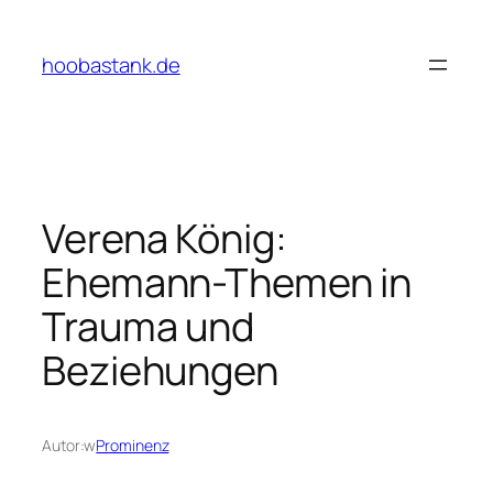
Przejdź
do
hoobastank.de
treści
Verena König:
Ehemann-Themen in
Trauma und
Beziehungen
Autor:
w
Prominenz