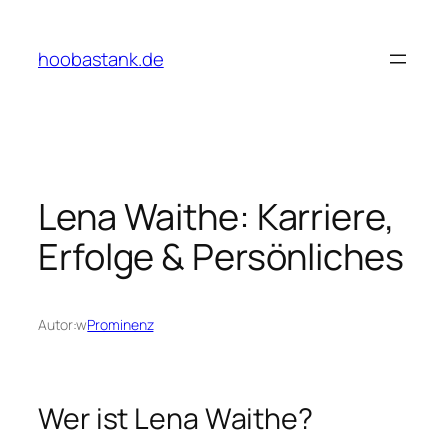
Przejdź
do
hoobastank.de
treści
Lena Waithe: Karriere,
Erfolge & Persönliches
Autor:
w
Prominenz
Wer ist Lena Waithe?