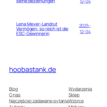
seine Beziehungen
12-04
Lena Meyer-Landrut
2025-
Vermögen: so reich ist die
12-04
ESC-Gewinnerin
hoobastank.de
Blog
Wydarzenia
O nas
Sklep
Najczęściej zadawane pytania
Wzorce
Autorzy
Motywy