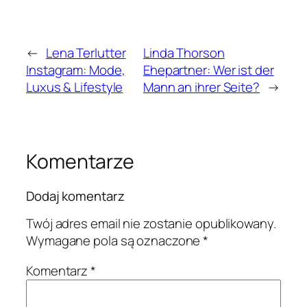
←
Lena Terlutter
Linda Thorson
Instagram: Mode,
Ehepartner: Wer ist der
Luxus & Lifestyle
Mann an ihrer Seite?
→
Komentarze
Dodaj komentarz
Twój adres email nie zostanie opublikowany.
Wymagane pola są oznaczone
*
Komentarz
*