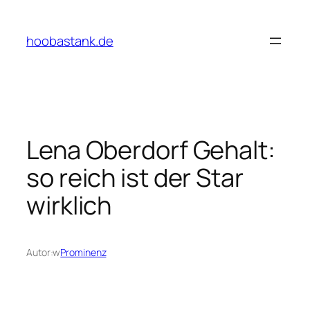
Przejdź
do
hoobastank.de
treści
Lena Oberdorf Gehalt:
so reich ist der Star
wirklich
Autor:
w
Prominenz