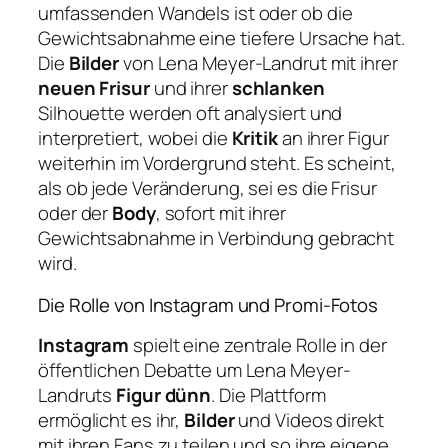
umfassenden Wandels ist oder ob die
Gewichtsabnahme eine tiefere Ursache hat.
Die
Bilder
von Lena Meyer-Landrut mit ihrer
neuen Frisur
und ihrer
schlanken
Silhouette werden oft analysiert und
interpretiert, wobei die
Kritik
an ihrer Figur
weiterhin im Vordergrund steht. Es scheint,
als ob jede Veränderung, sei es die Frisur
oder der
Body
, sofort mit ihrer
Gewichtsabnahme in Verbindung gebracht
wird.
Die Rolle von Instagram und Promi-Fotos
Instagram
spielt eine zentrale Rolle in der
öffentlichen Debatte um Lena Meyer-
Landruts
Figur dünn
. Die Plattform
ermöglicht es ihr,
Bilder
und Videos direkt
mit ihren Fans zu teilen und so ihre eigene