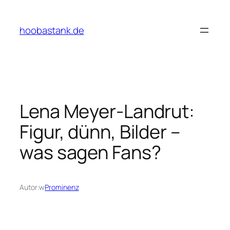
Przejdź
do
hoobastank.de
treści
Lena Meyer-Landrut:
Figur, dünn, Bilder –
was sagen Fans?
Autor:
w
Prominenz