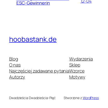
12-04
ESC-Gewinnerin
hoobastank.de
Blog
Wydarzenia
O nas
Sklep
Najczęściej zadawane pytania
Wzorce
Autorzy
Motywy
Dwadzieścia Dwadzieścia-Pięć
Stworzone z
WordPress