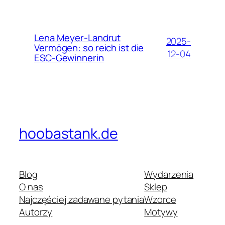
Lena Meyer-Landrut
2025-
Vermögen: so reich ist die
12-04
ESC-Gewinnerin
hoobastank.de
Blog
Wydarzenia
O nas
Sklep
Najczęściej zadawane pytania
Wzorce
Autorzy
Motywy