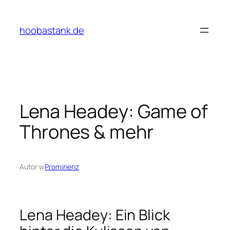
Przejdź
do
hoobastank.de
treści
Lena Headey: Game of
Thrones & mehr
Autor:
w
Prominenz
Lena Headey: Ein Blick