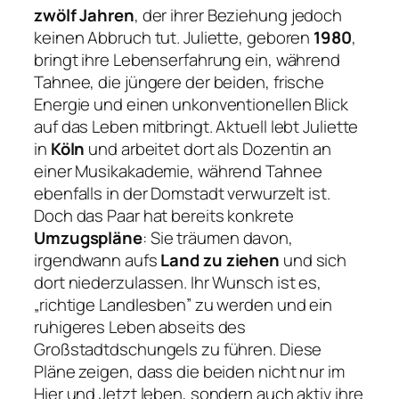
zwölf Jahren
, der ihrer Beziehung jedoch
keinen Abbruch tut. Juliette, geboren
1980
,
bringt ihre Lebenserfahrung ein, während
Tahnee, die jüngere der beiden, frische
Energie und einen unkonventionellen Blick
auf das Leben mitbringt. Aktuell lebt Juliette
in
Köln
und arbeitet dort als Dozentin an
einer Musikakademie, während Tahnee
ebenfalls in der Domstadt verwurzelt ist.
Doch das Paar hat bereits konkrete
Umzugspläne
: Sie träumen davon,
irgendwann aufs
Land zu ziehen
und sich
dort niederzulassen. Ihr Wunsch ist es,
„richtige Landlesben” zu werden und ein
ruhigeres Leben abseits des
Großstadtdschungels zu führen. Diese
Pläne zeigen, dass die beiden nicht nur im
Hier und Jetzt leben, sondern auch aktiv ihre