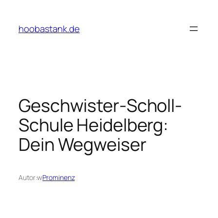
Przejdź
do
hoobastank.de
treści
Geschwister-Scholl-
Schule Heidelberg:
Dein Wegweiser
Autor:
w
Prominenz