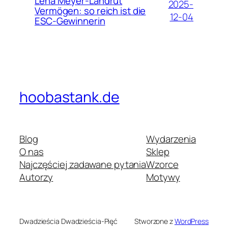
Lena Meyer-Landrut
2025-
Vermögen: so reich ist die
12-04
ESC-Gewinnerin
hoobastank.de
Blog
Wydarzenia
O nas
Sklep
Najczęściej zadawane pytania
Wzorce
Autorzy
Motywy
Dwadzieścia Dwadzieścia-Pięć
Stworzone z
WordPress