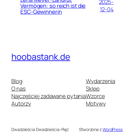
2025-
Vermögen: so reich ist die
12-04
ESC-Gewinnerin
hoobastank.de
Blog
Wydarzenia
O nas
Sklep
Najczęściej zadawane pytania
Wzorce
Autorzy
Motywy
Dwadzieścia Dwadzieścia-Pięć
Stworzone z
WordPress