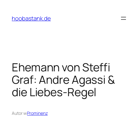
Przejdź
do
hoobastank.de
treści
Ehemann von Steffi
Graf: Andre Agassi &
die Liebes-Regel
Autor:
w
Prominenz