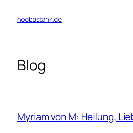
Przejdź
do
hoobastank.de
treści
Blog
Myriam von M: Heilung, Lieb