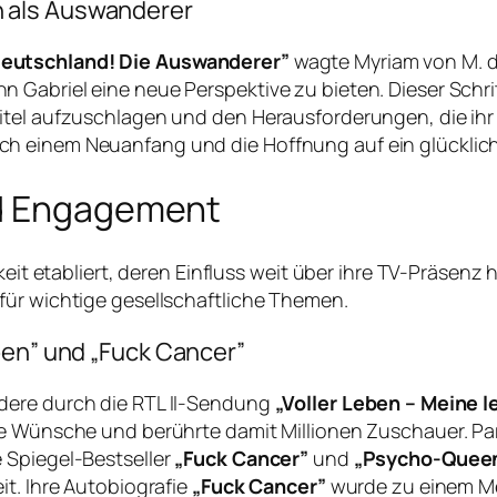
 als Auswanderer
eutschland! Die Auswanderer”
wagte Myriam von M. de
Gabriel eine neue Perspektive zu bieten. Dieser Schrit
tel aufzuschlagen und den Herausforderungen, die ihr L
ch einem Neuanfang und die Hoffnung auf ein glücklic
nd Engagement
eit etabliert, deren Einfluss weit über ihre TV-Präsenz h
für wichtige gesellschaftliche Themen.
ben” und „Fuck Cancer”
dere durch die RTL II-Sendung
„Voller Leben – Meine l
e Wünsche und berührte damit Millionen Zuschauer. Paral
 Spiegel-Bestseller
„Fuck Cancer”
und
„Psycho-Quee
it. Ihre Autobiografie
„Fuck Cancer”
wurde zu einem Mei