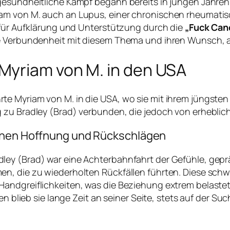
gesundheitliche Kampf begann bereits in jungen Jahren
am von M. auch an Lupus, einer chronischen rheumati
z für Aufklärung und Unterstützung durch die
„Fuck Can
fe Verbundenheit mit diesem Thema und ihren Wunsch, 
Myriam von M. in den USA
e Myriam von M. in die USA, wo sie mit ihrem jüngsten
 zu Bradley (Brad) verbunden, die jedoch von erheblic
schen Hoffnung und Rückschlägen
ley (Brad) war eine Achterbahnfahrt der Gefühle, gepr
n, die zu wiederholten Rückfällen führten. Diese schwi
Handgreiflichkeiten, was die Beziehung extrem belaste
en blieb sie lange Zeit an seiner Seite, stets auf der Su