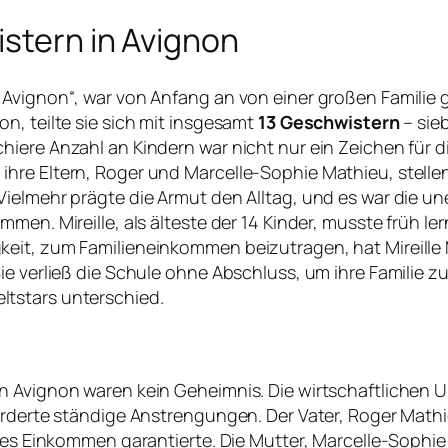
istern in Avignon
n Avignon“, war von Anfang an von einer großen Famili
n, teilte sie sich mit insgesamt
13 Geschwistern
– sie
iere Anzahl an Kindern war nicht nur ein Zeichen für d
re Eltern, Roger und Marcelle-Sophie Mathieu, stellen 
Vielmehr prägte die Armut den Alltag, und es war die u
mmen. Mireille, als älteste der 14 Kinder, musste früh
eit, zum Familieneinkommen beizutragen, hat Mireille M
ie verließ die Schule ohne Abschluss, um ihre Familie z
tstars unterschied.
n Avignon waren kein Geheimnis. Die wirtschaftlichen U
orderte ständige Anstrengungen. Der Vater, Roger Mathie
iles Einkommen garantierte. Die Mutter, Marcelle-Sophie